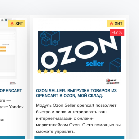
ХИТ
ХИТ
-17 %
 OPENCART
OZON SELLER. ВЫГРУЗКА ТОВАРОВ ИЗ
OPENCART В OZON, МОЙ СКЛАД.
ore —
Модуль Ozon Seller opencart позволяет
декс Yandex
быстро и легко интегрировать ваш
интернет-магазин с онлайн-
ски
маркетплейсом Ozon. С его помощью вы
сможете управлят..