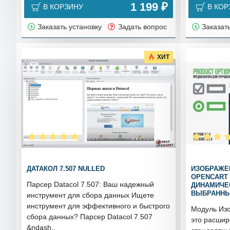
1 199 ₽
В КОРЗИНУ
В КОР
Заказать установку
Задать вопрос
Заказат
ХИТ
ДАТАКОЛ 7.507 NULLED
ИЗОБРАЖЕН
OPENCART 
Парсер Datacol 7.507: Ваш надежный
ДИНАМИЧЕ
ВЫБРАННЫ
инструмент для сбора данных Ищете
инструмент для эффективного и быстрого
Модуль Изо
сбора данных? Парсер Datacol 7.507
это расшир
&ndash..