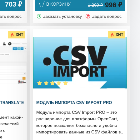
703 ₽
996 ₽
В КОРЗИНУ
1 200 ₽
ать вопрос
Заказать установку
Задать вопрос
ХИТ
ХИТ
.TRANSLATE
МОДУЛЬ ИМПОРТА CSV IMPORT PRO
Модуль импорта CSV Import PRO – это
мент какой-
расширение для платформы OpenCart,
овеческий
которое позволяет безопасно и удобно
е с
импортировать данные из CSV файлов в..
те