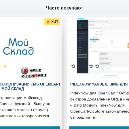
Часто покупают
ХИТ
ИНХРОНИЗАЦИИ CMS OPENCART,
INDEXNOW YANDEX, BING ДЛЯ
 МОЙ СКЛАД
IndexNow для OpenCart / OcSt
нхронизации мойсклад
быстрое добавление URL в ин
 Список функций: Выгрузка
и Bing Модуль IndexNow для
склада в магазин (с нуля)
OpenCart/OcStore автоматиче
ция новых товаров из скл..
отправляет н..