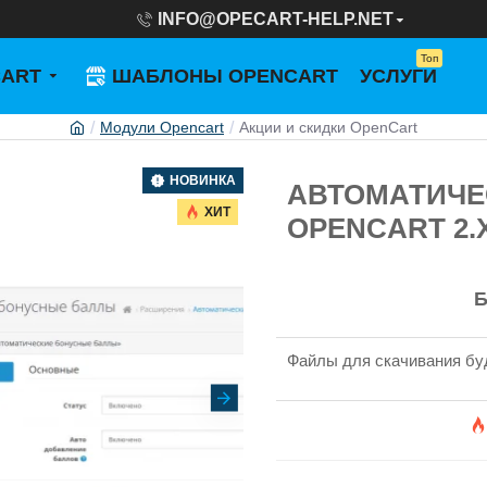
INFO@OPECART-HELP.NET
Топ
CART
ШАБЛОНЫ OPENCART
УСЛУГИ
Модули Opencart
Акции и скидки OpenCart
НОВИНКА
АВТОМАТИЧЕ
ХИТ
OPENCART 2.X
Б
Файлы для скачивания бу