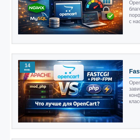
Open
благ
поро
с нас
14
янв.
Fas
Open
зави
конф
клас