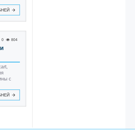
БНЕЙ
0
804
 и
art,
ия
ины с
БНЕЙ