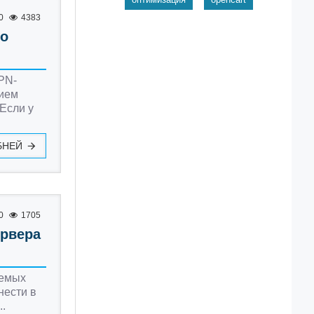
0
4383
по
VPN-
нием
Если у
БНЕЙ
0
1705
ервера
уемых
нести в
..