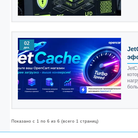
02
дек.
Jet
эф
JetC
кото
нагр
боль
Показано с 1 по 6 из 6 (всего 1 страниц)