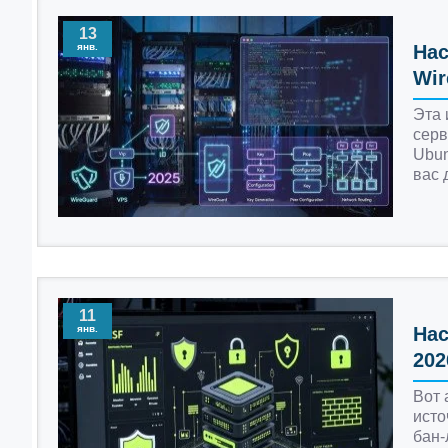
13
янв.
Нас
Wir
Эта 
серв
Ubun
вас 
11
янв.
Нас
202
Вот 
исто
бан-