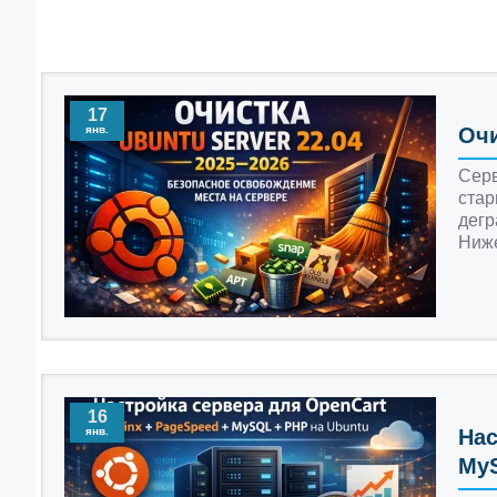
17
янв.
Очи
Серв
стар
дегр
Ниже
16
янв.
Нас
MyS