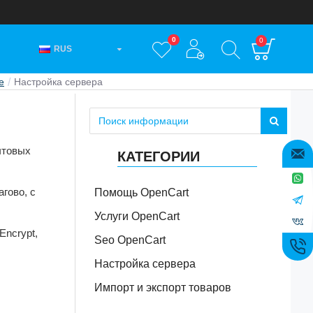
0
0
RUS
е
Настройка сервера
товых 
КАТЕГОРИИ
гово, с 
Помощь OpenCart
Услуги OpenCart
ncrypt, 
Seo OpenCart
Настройка сервера
Импорт и экспорт товаров