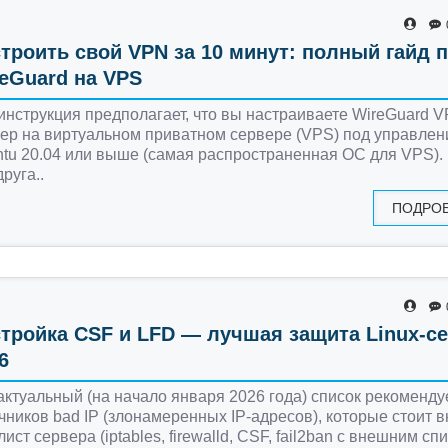
троить свой VPN за 10 минут: полный гайд 
eGuard на VPS
инструкция предполагает, что вы настраиваете WireGuard 
ер на виртуальном приватном сервере (VPS) под управле
tu 20.04 или выше (самая распространенная ОС для VPS). 
друга..
ПОДРО
тройка CSF и LFD — лучшая защита Linux-с
6
актуальный (на начало января 2026 года) список рекоменд
чников bad IP (злонамеренных IP-адресов), которые стоит в
лист сервера (iptables, firewalld, CSF, fail2ban с внешним спи