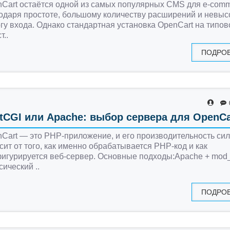
Cart остаётся одной из самых популярных CMS для e-com
одаря простоте, большому количеству расширений и невыс
гу входа. Однако стандартная установка OpenCart на типо
т..
ПОДРО
tCGI или Apache: выбор сервера для OpenCa
Cart — это PHP-приложение, и его производительность си
сит от того, как именно обрабатывается PHP-код и как
игурируется веб-сервер. Основные подходы:Apache + mo
сический ..
ПОДРО