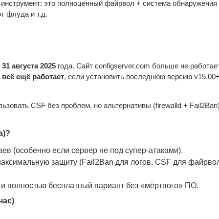
ый инструмент: это полноценный файрвол + система обнаружения 
т флуда и т.д.
31 августа 2025
 года. Сайт configserver.com больше не работает
 
всё ещё работает
овать CSF без проблем, но альтернативы (firewalld + Fail2Ban)
а)?
ев (особенно если сервер не под супер-атаками).
максимальную защиту (Fail2Ban для логов, CSF для файрвол
 полностью бесплатный вариант без «мёртвого» ПО.
час)