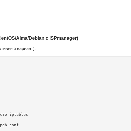
entOS/Alma/Debian с ISPmanager)
ктивный вариант):
pdb.conf
