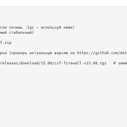
сли хочешь .tgz — используй ниже)

мый стабильный)

f.zip

рка (проверь актуальную версию на https://github.com/Aet
releases/download/15.08/csf-firewall-v15.08.tgz   # заме