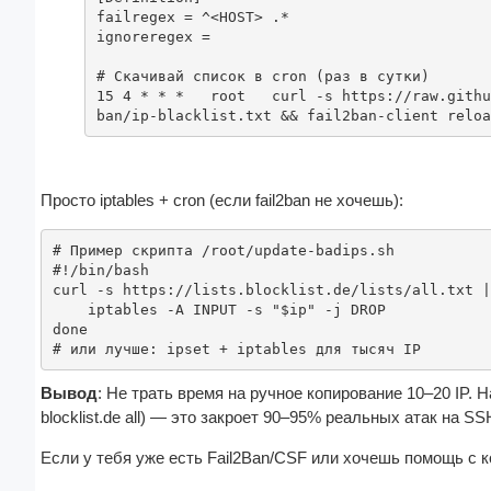
failregex = ^<HOST> .*

ignoreregex =

# Скачивай список в cron (раз в сутки)

15 4 * * *   root   curl -s https://raw.githu
ban/ip-blacklist.txt && fail2ban-client reloa
Просто iptables + cron (если fail2ban не хочешь):
# Пример скрипта /root/update-badips.sh

#!/bin/bash

curl -s https://lists.blocklist.de/lists/all.txt |
    iptables -A INPUT -s "$ip" -j DROP

done

# или лучше: ipset + iptables для тысяч IP
Вывод
: Не трать время на ручное копирование 10–20 IP. Н
blocklist.de all) — это закроет 90–95% реальных атак на SS
Если у тебя уже есть Fail2Ban/CSF или хочешь помощь с 