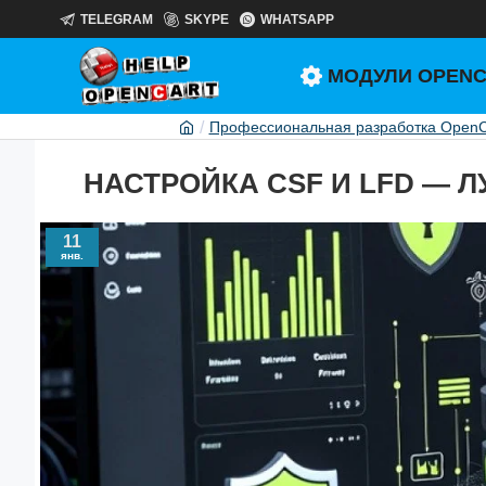
TELEGRAM
SKYPE
WHATSAPP
МОДУЛИ OPEN
Профессиональная разработка OpenCa
НАСТРОЙКА CSF И LFD — Л
11
янв.