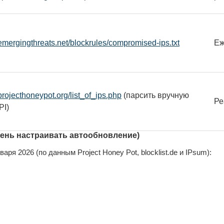
s.emergingthreats.net/blockrules/compromised-ips.txt
Еж
projecthoneypot.org/list_of_ips.php
(парсить вручную
Ре
PI)
лень настраивать автообновление)
варя 2026 (по данным Project Honey Pot, blocklist.de и IPsum):