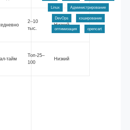
Linux
Администрирование
DevOps
кэширование
2–10
едневно
Низкий
тыс.
оптимизация
opencart
Топ-25–
ал-тайм
Низкий
100