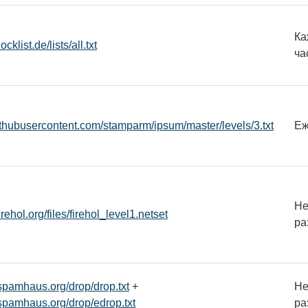
Ка
locklist.de/lists/all.txt
ча
githubusercontent.com/stamparm/ipsum/master/levels/3.txt
Еж
Не
.firehol.org/files/firehol_level1.netset
ра
spamhaus.org/drop/drop.txt
+
Не
spamhaus.org/drop/edrop.txt
ра