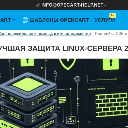
INFO@OPECART-HELP.NET
Топ
CART
ШАБЛОНЫ OPENCART
УСЛУГИ
rt, продвижение и помощь в импорте/экспорте
Настройка CSF и
УЧШАЯ ЗАЩИТА LINUX-СЕРВЕРА 2