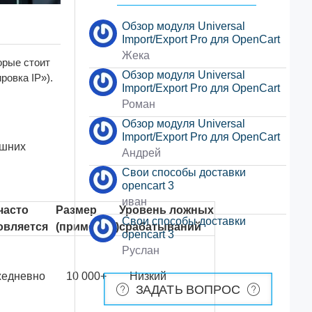
Обзор модуля Universal
Import/Export Pro для OpenCart
Жека
рые стоит 
Обзор модуля Universal
ровка IP»).
Import/Export Pro для OpenCart
Роман
Обзор модуля Universal
Import/Export Pro для OpenCart
нешних
Андрей
Свои способы доставки
opencart 3
иван
часто
Размер
Уровень ложных
Свои способы доставки
овляется
(примерно)
срабатываний
opencart 3
Руслан
едневно
10 000+
Низкий
ЗАДАТЬ ВОПРОС