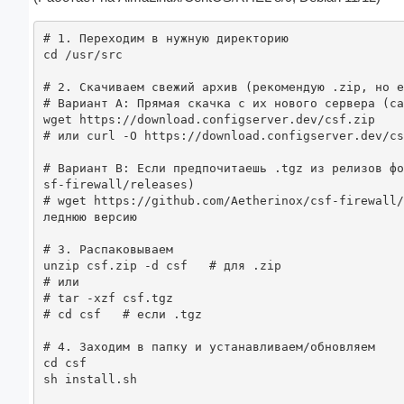
# 1. Переходим в нужную директорию

cd /usr/src

# 2. Скачиваем свежий архив (рекомендую .zip, но е
# Вариант A: Прямая скачка с их нового сервера (са
wget https://download.configserver.dev/csf.zip

# или curl -O https://download.configserver.dev/cs
# Вариант B: Если предпочитаешь .tgz из релизов фо
sf-firewall/releases)

# wget https://github.com/Aetherinox/csf-firewall/
леднюю версию

# 3. Распаковываем

unzip csf.zip -d csf   # для .zip

# или

# tar -xzf csf.tgz

# cd csf   # если .tgz

# 4. Заходим в папку и устанавливаем/обновляем

cd csf

sh install.sh
