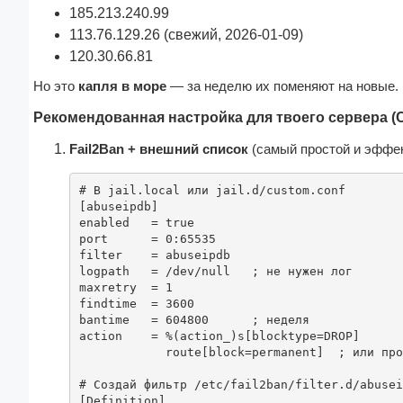
185.213.240.99
113.76.129.26 (свежий, 2026-01-09)
120.30.66.81
Но это 
капля в море
 — за неделю их поменяют на новые.
Рекомендованная настройка для твоего сервера (C
Fail2Ban + внешний список
 (самый простой и эффе
# В jail.local или jail.d/custom.conf

[abuseipdb]

enabled   = true

port      = 0:65535

filter    = abuseipdb

logpath   = /dev/null   ; не нужен лог

maxretry  = 1

findtime  = 3600

bantime   = 604800      ; неделя

action    = %(action_)s[blocktype=DROP]

            route[block=permanent]  ; или просто iptables

# Создай фильтр /etc/fail2ban/filter.d/abusei
[Definition]
