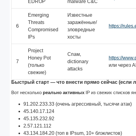
EDROP
malware C&C
Emerging
Известные
Threats
заражённые/
6
https://rule
Compromised
зловредные
IPs
хосты
Project
Спам,
Honey Pot
https://www.
7
dictionary
(только
или через A
attacks
свежие)
Быстрый старт — что внести прямо сейчас (если 
Вот несколько 
реально активных
 IP из свежих списков ян
91.202.233.33 (очень агрессивный, тысячи атак)
45.140.17.124
45.135.232.92
2.57.121.112
43.134.184.20 (топ в IPsum, 10+ блэклистов)