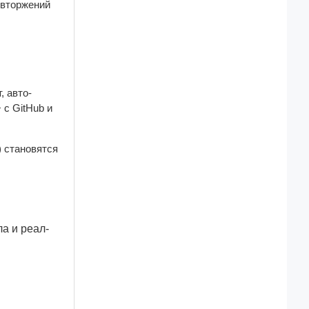
вторжений 
, авто-
, если установить последнюю версию v15.00+ с GitHub и 
 становятся 
а и реал-