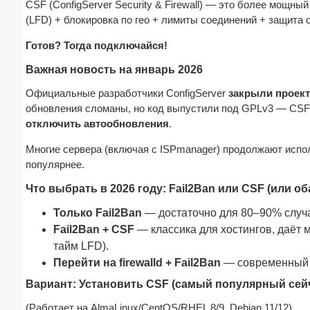
CSF (ConfigServer Security & Firewall) — это более мощн
(LFD) + блокировка по гео + лимиты соединений + защита о
Готов? Тогда подключайся!
Важная новость на январь 2026
Официальные разработчики ConfigServer 
закрыли проект 
обновления сломаны, но код выпустили под GPLv3 — CSF
отключить автообновления
.
Многие сервера (включая с ISPmanager) продолжают использ
популярнее.
Что выбрать в 2026 году: Fail2Ban или CSF (или об
Только Fail2Ban
— достаточно для 80–90% случа
Fail2Ban + CSF
— классика для хостингов, даёт 
тайм LFD).
Перейти на firewalld + Fail2Ban
— современный и
Вариант: Установить CSF (самый популярный сей
(Работает на AlmaLinux/CentOS/RHEL 8/9, Debian 11/12)