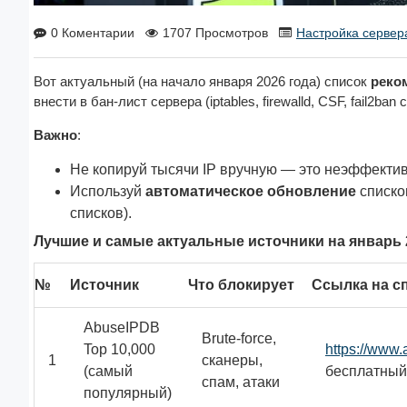
0 Коментарии
1707 Просмотров
Настройка сервер
Вот актуальный (на начало января 2026 года) список 
реко
внести в бан-лист сервера (iptables, firewalld, CSF, fail
Важно
:
Не копируй тысячи IP вручную — это неэффектив
Используй
автоматическое обновление
списков
списков).
Лучшие и самые актуальные источники на январь 2
№
Источник
Что блокирует
Ссылка на сп
AbuseIPDB
Brute-force,
Top 10,000
https://www
1
сканеры,
(самый
бесплатный
спам, атаки
популярный)