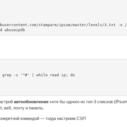
busercontent.com/stamparm/ipsum/master/levels/3.txt -o /
d abuseipdb
 grep -v '^#' | while read ip; do

астрой 
автообновление
 хотя бы одного из топ-3 списков (IPsum 
H, веб, почту и панель.
конкретной командой — тогда настроим CSF!