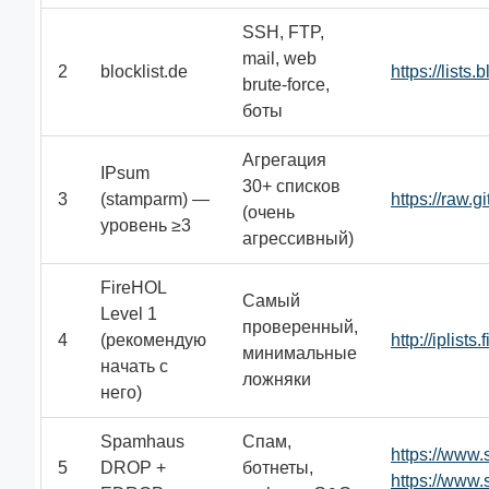
SSH, FTP,
mail, web
2
blocklist.de
https://lists.b
brute-force,
боты
Агрегация
IPsum
30+ списков
3
(stamparm) —
https://raw.
(очень
уровень ≥3
агрессивный)
FireHOL
Самый
Level 1
проверенный,
4
(рекомендую
http://iplists
минимальные
начать с
ложняки
него)
Spamhaus
Спам,
https://www.
5
DROP +
ботнеты,
https://www.