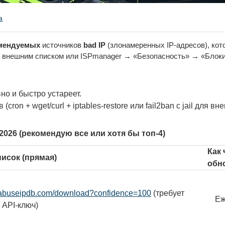
а
мендуемых
 источников 
bad IP
 (злонамеренных IP-адресов), кото
2ban с внешним списком или ISPmanager → «Безопасность» → «Блоки
но и быстро устареет.
 (cron + wget/curl + iptables-restore или fail2ban с jail для в
026 (рекомендую все или хотя бы топ-4)
Как 
исок (прямая)
обн
.abuseipdb.com/download?confidence=100
(требует
Еж
 API-ключ)