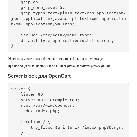
    gzip on;

    gzip_comp_level 5;

    gzip_types text/plain text/css application/
json application/javascript text/xml applicatio
n/xml application/xml+rss;

    include /etc/nginx/mime.types;

    default_type application/octet-stream;

Эти параметры обеспечивают баланс между
производительностью и потреблением ресурсов.
Server block для OpenCart
server {

    listen 80;

    server_name example.com;

    root /var/www/opencart;

    index index.php;

    location / {

        try_files $uri $uri/ /index.php?$args;

    }
