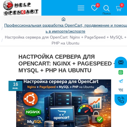
0
0
Профессиональная разработка OpenCart, продвижение и помощ
ь в импорте/экспорте
Настройка сервера для OpenCart: Nginx + PageSpeed + MySQL +
PHP на Ubuntu
НАСТРОЙКА СЕРВЕРА ДЛЯ
OPENCART: NGINX + PAGESPEED +
MYSQL + PHP НА UBUNTU
16
янв.