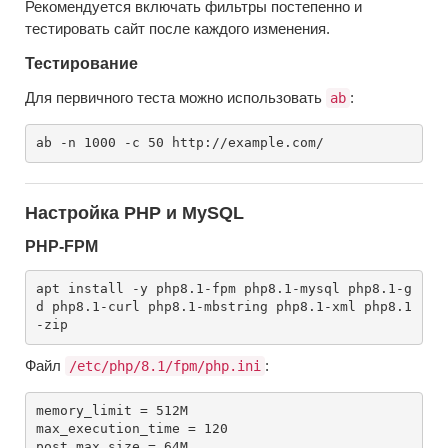
Рекомендуется включать фильтры постепенно и
тестировать сайт после каждого изменения.
Тестирование
Для первичного теста можно использовать
:
ab
Настройка PHP и MySQL
PHP-FPM
apt install -y php8.1-fpm php8.1-mysql php8.1-g
d php8.1-curl php8.1-mbstring php8.1-xml php8.1
Файл
:
/etc/php/8.1/fpm/php.ini
memory_limit = 512M

max_execution_time = 120

post_max_size = 64M
