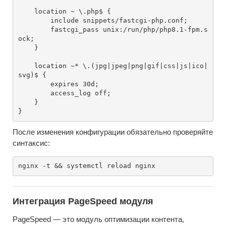
    location ~ \.php$ {

        include snippets/fastcgi-php.conf;

        fastcgi_pass unix:/run/php/php8.1-fpm.s
ock;

    }

    location ~* \.(jpg|jpeg|png|gif|css|js|ico|
svg)$ {

        expires 30d;

        access_log off;

    }

После изменения конфигурации обязательно проверяйте
синтаксис:
Интеграция PageSpeed модуля
PageSpeed — это модуль оптимизации контента,