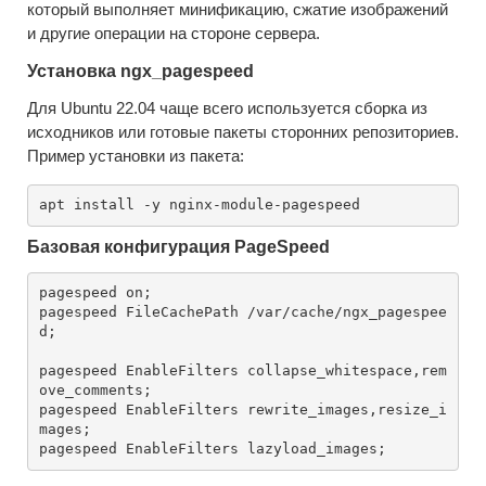
который выполняет минификацию, сжатие изображений
и другие операции на стороне сервера.
Установка ngx_pagespeed
Для Ubuntu 22.04 чаще всего используется сборка из
исходников или готовые пакеты сторонних репозиториев.
Пример установки из пакета:
Базовая конфигурация PageSpeed
pagespeed on;

pagespeed FileCachePath /var/cache/ngx_pagespee
d;

pagespeed EnableFilters collapse_whitespace,rem
ove_comments;

pagespeed EnableFilters rewrite_images,resize_i
mages;
