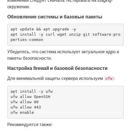
изменения следует сначала тестировать на staging-
окружении.
Обновление системы и базовые пакеты
apt update && apt upgrade -y

apt install -y curl wget unzip git software-pro
Убедитесь, что система использует актуальное ядро и
пакеты безопасности.
Настройка firewall и базовой безопасности
Для минимальной защиты сервера используем
:
ufw
apt install -y ufw

ufw allow OpenSSH

ufw allow 80

ufw allow 443

Рекомендуется также: