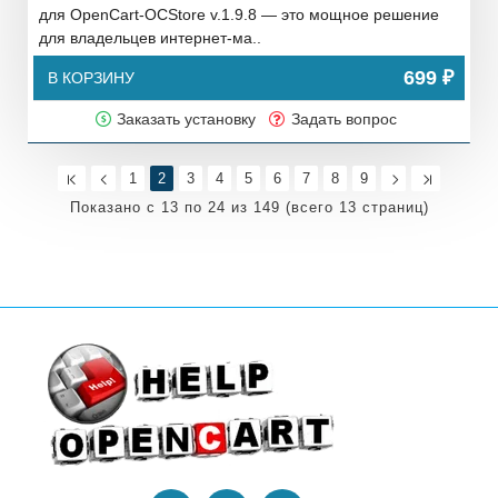
для OpenCart-OCStore v.1.9.8 — это мощное решение
для владельцев интернет-ма..
699 ₽
В КОРЗИНУ
Заказать установку
Задать вопрос
1
2
3
4
5
6
7
8
9
Показано с 13 по 24 из 149 (всего 13 страниц)